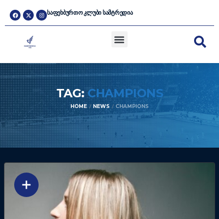
ᲡᲐᲤᲔᲮᲑᲣᲠᲗᲝ ᲙᲚᲣᲑᲘ ᲡᲐᲛᲢᲠᲔᲓᲘᲐ
TAG:
CHAMPIONS
HOME
NEWS
CHAMPIONS