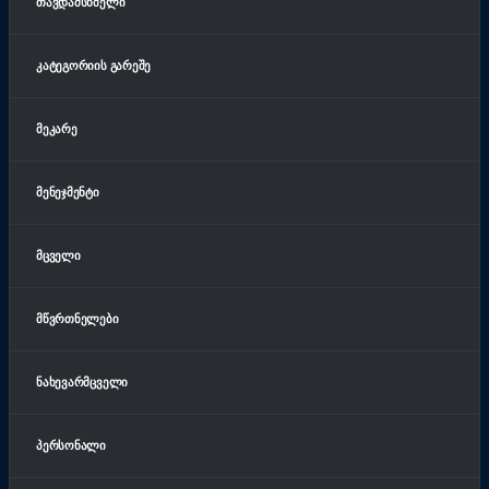
ᲗᲐᲕᲓᲐᲛᲡᲮᲛᲔᲚᲘ
ᲙᲐᲢᲔᲒᲝᲠᲘᲘᲡ ᲒᲐᲠᲔᲨᲔ
ᲛᲔᲙᲐᲠᲔ
ᲛᲔᲜᲔᲯᲛᲔᲜᲢᲘ
ᲛᲪᲕᲔᲚᲘ
ᲛᲬᲕᲠᲗᲜᲔᲚᲔᲑᲘ
ᲜᲐᲮᲔᲕᲐᲠᲛᲪᲕᲔᲚᲘ
ᲞᲔᲠᲡᲝᲜᲐᲚᲘ