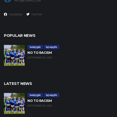
INFO@EXAMPLE.COM
FACEBOOK
TWITTER
POPULAR NEWS
ᲡᲘᲐᲮᲚᲔᲔᲑᲘ
ᲡᲚᲐᲘᲓᲔᲠᲘ
NO TO RACISM
SEPTEMBER 25, 2025
LATEST NEWS
ᲡᲘᲐᲮᲚᲔᲔᲑᲘ
ᲡᲚᲐᲘᲓᲔᲠᲘ
NO TO RACISM
SEPTEMBER 25, 2025