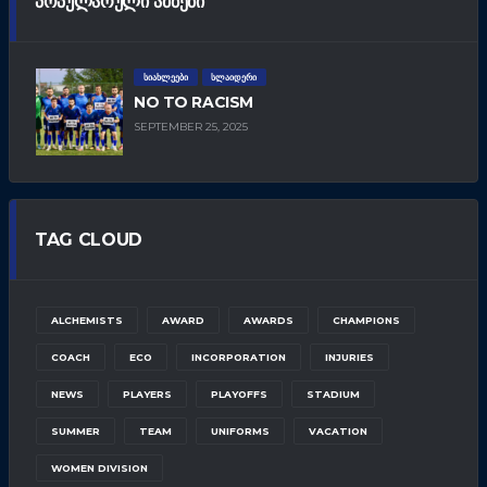
ᲞᲝᲞᲣᲚᲐᲠᲣᲚᲘ ᲐᲛᲑᲔᲑᲘ
ᲡᲘᲐᲮᲚᲔᲔᲑᲘ
ᲡᲚᲐᲘᲓᲔᲠᲘ
NO TO RACISM
SEPTEMBER 25, 2025
TAG CLOUD
ALCHEMISTS
AWARD
AWARDS
CHAMPIONS
COACH
ECO
INCORPORATION
INJURIES
NEWS
PLAYERS
PLAYOFFS
STADIUM
SUMMER
TEAM
UNIFORMS
VACATION
WOMEN DIVISION