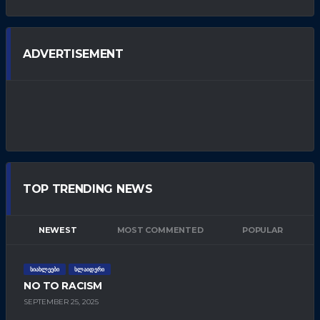
ADVERTISEMENT
TOP TRENDING NEWS
NEWEST
MOST COMMENTED
POPULAR
ᲡᲘᲐᲮᲚᲔᲔᲑᲘ
ᲡᲚᲐᲘᲓᲔᲠᲘ
NO TO RACISM
SEPTEMBER 25, 2025