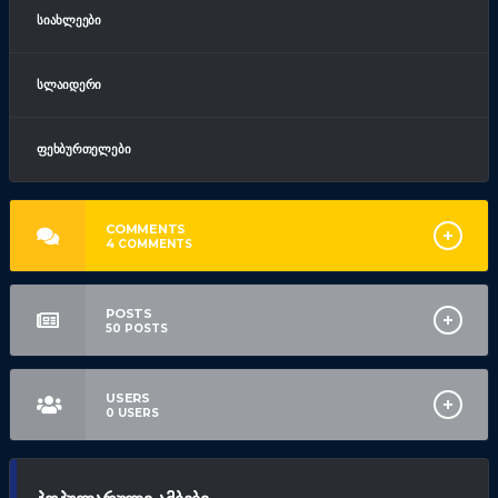
ᲡᲘᲐᲮᲚᲔᲔᲑᲘ
ᲡᲚᲐᲘᲓᲔᲠᲘ
ᲤᲔᲮᲑᲣᲠᲗᲔᲚᲔᲑᲘ
COMMENTS
4
COMMENTS
POSTS
50
POSTS
USERS
0
USERS