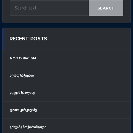
SEARCH
RECENT POSTS
NO TO RACISM
ᲖᲕᲘᲐᲓ ᲜᲐᲭᲧᲔᲑᲘᲐ
ᲚᲔᲕᲐᲜ ᲮᲛᲐᲚᲐᲫᲔ
ᲓᲐᲗᲝ ᲙᲘᲠᲙᲘᲢᲐᲫᲔ
ᲕᲐᲮᲢᲐᲜᲒ ᲑᲝᲭᲝᲠᲘᲨᲕᲘᲚᲘ