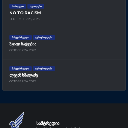
ᲡᲘᲐᲮᲚᲔᲔᲑᲘ
ᲡᲚᲐᲘᲓᲔᲠᲘ
NO TO RACISM
SEPTEMBER 25, 2025
ᲜᲐᲮᲔᲕᲐᲠᲛᲪᲕᲔᲚᲘ
ᲤᲔᲮᲑᲣᲠᲗᲔᲚᲔᲑᲘ
ᲖᲕᲘᲐᲓ ᲜᲐᲭᲧᲔᲑᲘᲐ
OCTOBER 24, 2022
ᲜᲐᲮᲔᲕᲐᲠᲛᲪᲕᲔᲚᲘ
ᲤᲔᲮᲑᲣᲠᲗᲔᲚᲔᲑᲘ
ᲚᲔᲕᲐᲜ ᲮᲛᲐᲚᲐᲫᲔ
OCTOBER 24, 2022
ᲡᲐᲛᲢᲠᲔᲓᲘᲐ