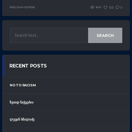
NIKUSHA-ADMIN
1641
123
0
SEARCH
RECENT POSTS
NO TO RACISM
ᲖᲕᲘᲐᲓ ᲜᲐᲭᲧᲔᲑᲘᲐ
ᲚᲔᲕᲐᲜ ᲮᲛᲐᲚᲐᲫᲔ