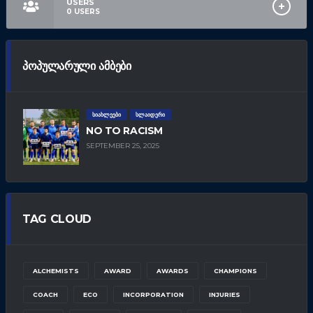
USERS
0
USERS
ᲞᲝᲞᲣᲚᲐᲠᲣᲚᲘ ᲐᲛᲑᲔᲑᲘ
ᲡᲘᲐᲮᲚᲔᲔᲑᲘ
ᲡᲚᲐᲘᲓᲔᲠᲘ
NO TO RACISM
SEPTEMBER 25, 2025
TAG CLOUD
ALCHEMISTS
AWARD
AWARDS
CHAMPIONS
COACH
ECO
INCORPORATION
INJURIES