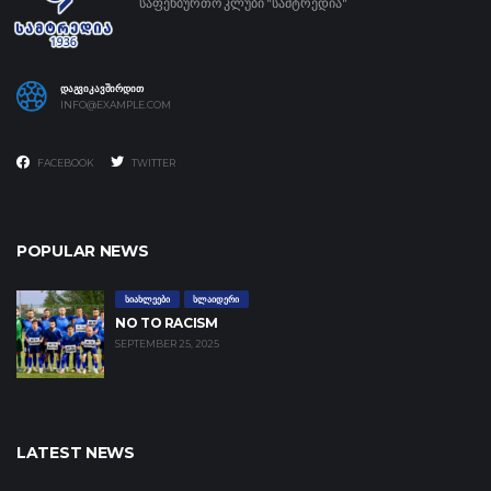
საფეხბურთო კლუბი "სამტრედია"
ᲓᲐᲒᲕᲘᲙᲐᲕᲨᲘᲠᲓᲘᲗ
INFO@EXAMPLE.COM
FACEBOOK
TWITTER
POPULAR NEWS
ᲡᲘᲐᲮᲚᲔᲔᲑᲘ
ᲡᲚᲐᲘᲓᲔᲠᲘ
NO TO RACISM
SEPTEMBER 25, 2025
LATEST NEWS