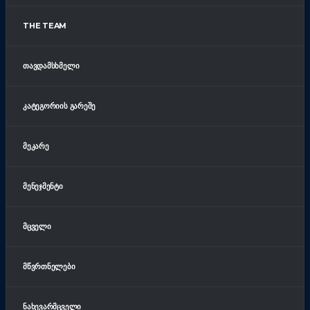
THE TEAM
ᲗᲐᲕᲓᲐᲛᲡᲮᲛᲔᲚᲘ
ᲙᲐᲢᲔᲒᲝᲠᲘᲘᲡ ᲒᲐᲠᲔᲨᲔ
ᲛᲔᲙᲐᲠᲔ
ᲛᲔᲜᲔᲯᲛᲔᲜᲢᲘ
ᲛᲪᲕᲔᲚᲘ
ᲛᲬᲕᲠᲗᲜᲔᲚᲔᲑᲘ
ᲜᲐᲮᲔᲕᲐᲠᲛᲪᲕᲔᲚᲘ