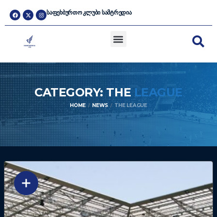
ᲡᲐᲤᲔᲮᲑᲣᲠᲗᲝ ᲙᲚᲣᲑᲘ ᲡᲐᲛᲢᲠᲔᲓᲘᲐ
CATEGORY: THE
LEAGUE
HOME
NEWS
THE LEAGUE