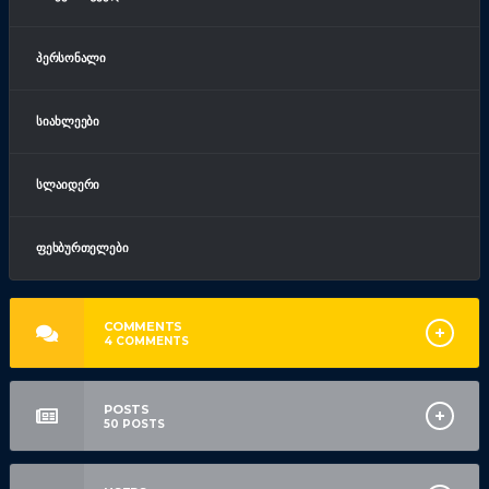
ᲞᲔᲠᲡᲝᲜᲐᲚᲘ
ᲡᲘᲐᲮᲚᲔᲔᲑᲘ
ᲡᲚᲐᲘᲓᲔᲠᲘ
ᲤᲔᲮᲑᲣᲠᲗᲔᲚᲔᲑᲘ
COMMENTS
4
COMMENTS
POSTS
50
POSTS