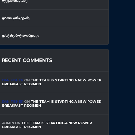
ᲚᲔᲕᲐᲜ ᲮᲛᲐᲚᲐᲫᲔ
ᲓᲐᲗᲝ ᲙᲘᲠᲙᲘᲢᲐᲫᲔ
ᲕᲐᲮᲢᲐᲜᲒ ᲑᲝᲭᲝᲠᲘᲨᲕᲘᲚᲘ
RECENT COMMENTS
DAN FISHER
ON
THE TEAM IS STARTING A NEW POWER
BREAKFAST REGIMEN
DAN FISHER
ON
THE TEAM IS STARTING A NEW POWER
BREAKFAST REGIMEN
ADMIN
ON
THE TEAM IS STARTING A NEW POWER
BREAKFAST REGIMEN