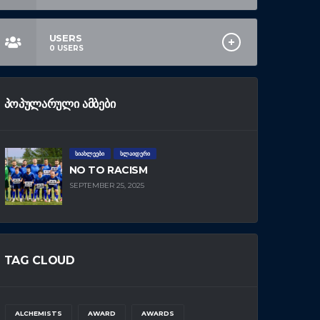
USERS
0
USERS
ᲞᲝᲞᲣᲚᲐᲠᲣᲚᲘ ᲐᲛᲑᲔᲑᲘ
ᲡᲘᲐᲮᲚᲔᲔᲑᲘ
ᲡᲚᲐᲘᲓᲔᲠᲘ
NO TO RACISM
SEPTEMBER 25, 2025
TAG CLOUD
ALCHEMISTS
AWARD
AWARDS