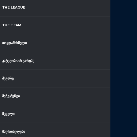
THE LEAGUE
THE TEAM
ᲗᲐᲕᲓᲐᲛᲡᲮᲛᲔᲚᲘ
ᲙᲐᲢᲔᲒᲝᲠᲘᲘᲡ ᲒᲐᲠᲔᲨᲔ
ᲛᲔᲙᲐᲠᲔ
ᲛᲔᲜᲔᲯᲛᲔᲜᲢᲘ
ᲛᲪᲕᲔᲚᲘ
ᲛᲬᲕᲠᲗᲜᲔᲚᲔᲑᲘ