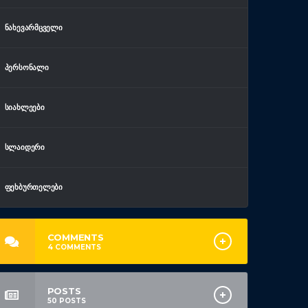
ᲜᲐᲮᲔᲕᲐᲠᲛᲪᲕᲔᲚᲘ
ᲞᲔᲠᲡᲝᲜᲐᲚᲘ
ᲡᲘᲐᲮᲚᲔᲔᲑᲘ
ᲡᲚᲐᲘᲓᲔᲠᲘ
ᲤᲔᲮᲑᲣᲠᲗᲔᲚᲔᲑᲘ
COMMENTS
4
COMMENTS
POSTS
50
POSTS