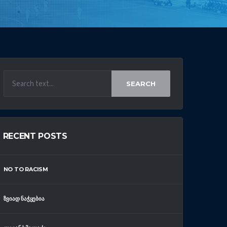
SEARCH
RECENT POSTS
NO TO RACISM
ᲖᲕᲘᲐᲓ ᲜᲐᲭᲧᲔᲑᲘᲐ