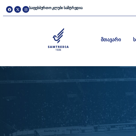
ᲡᲐᲤᲔᲮᲑᲣᲠᲗᲝ ᲙᲚᲣᲑᲘ ᲡᲐᲛᲢᲠᲔᲓᲘᲐ
მთავარი
ს