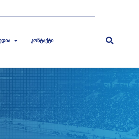
ედია
კონტაქტი