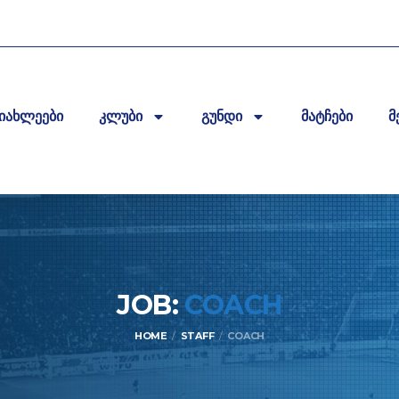
იახლეები
კლუბი
გუნდი
მატჩები
მ
JOB:
COACH
HOME
STAFF
COACH