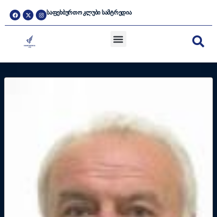
ᲡᲐᲤᲔᲮᲑᲣᲠᲗᲝ ᲙᲚᲣᲑᲘ ᲡᲐᲛᲢᲠᲔᲓᲘᲐ