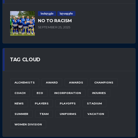
ᲡᲘᲐᲮᲚᲔᲔᲑᲘ
ᲡᲚᲐᲘᲓᲔᲠᲘ
NO TO RACISM
SEPTEMBER 25, 2025
TAG CLOUD
ALCHEMISTS
AWARD
AWARDS
CHAMPIONS
COACH
ECO
INCORPORATION
INJURIES
NEWS
PLAYERS
PLAYOFFS
STADIUM
SUMMER
TEAM
UNIFORMS
VACATION
WOMEN DIVISION