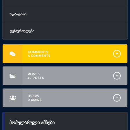
ᲡᲚᲐᲘᲓᲔᲠᲘ
ᲤᲔᲮᲑᲣᲠᲗᲔᲚᲔᲑᲘ
COMMENTS
4
COMMENTS
POSTS
50
POSTS
USERS
0
USERS
ᲞᲝᲞᲣᲚᲐᲠᲣᲚᲘ ᲐᲛᲑᲔᲑᲘ