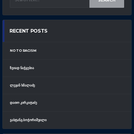
RECENT POSTS
NO TO RACISM
ᲖᲕᲘᲐᲓ ᲜᲐᲭᲧᲔᲑᲘᲐ
ᲚᲔᲕᲐᲜ ᲮᲛᲐᲚᲐᲫᲔ
ᲓᲐᲗᲝ ᲙᲘᲠᲙᲘᲢᲐᲫᲔ
ᲕᲐᲮᲢᲐᲜᲒ ᲑᲝᲭᲝᲠᲘᲨᲕᲘᲚᲘ