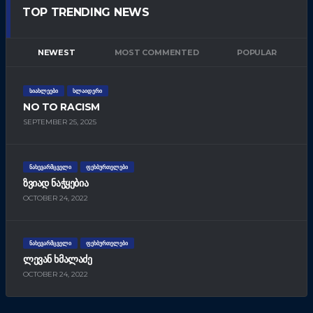
TOP TRENDING NEWS
NEWEST
MOST COMMENTED
POPULAR
ᲡᲘᲐᲮᲚᲔᲔᲑᲘ
ᲡᲚᲐᲘᲓᲔᲠᲘ
NO TO RACISM
SEPTEMBER 25, 2025
ᲜᲐᲮᲔᲕᲐᲠᲛᲪᲕᲔᲚᲘ
ᲤᲔᲮᲑᲣᲠᲗᲔᲚᲔᲑᲘ
ᲖᲕᲘᲐᲓ ᲜᲐᲭᲧᲔᲑᲘᲐ
OCTOBER 24, 2022
ᲜᲐᲮᲔᲕᲐᲠᲛᲪᲕᲔᲚᲘ
ᲤᲔᲮᲑᲣᲠᲗᲔᲚᲔᲑᲘ
ᲚᲔᲕᲐᲜ ᲮᲛᲐᲚᲐᲫᲔ
OCTOBER 24, 2022