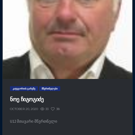
ᲙᲐᲢᲔᲒᲝᲠᲘᲘᲡ ᲒᲐᲠᲔᲨᲔ
ᲛᲬᲕᲠᲗᲜᲔᲚᲔᲑᲘ
ᲜᲝᲔ ᲩᲘᲒᲝᲒᲘᲫᲔ
33
38
OCTOBER 20, 2020
U12 მთავარი მწვრთნელი