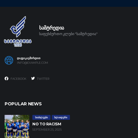
ᲡᲐᲛᲢᲠᲔᲓᲘᲐ
საფეხბურთო კლუბი "სამტრედია"
ᲓᲐᲒᲕᲘᲙᲐᲕᲨᲘᲠᲓᲘᲗ
INFO@EXAMPLE.COM
FACEBOOK
TWITTER
POPULAR NEWS
ᲡᲘᲐᲮᲚᲔᲔᲑᲘ
ᲡᲚᲐᲘᲓᲔᲠᲘ
NO TO RACISM
SEPTEMBER 25, 2025