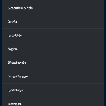
ᲙᲐᲢᲔᲒᲝᲠᲘᲘᲡ ᲒᲐᲠᲔᲨᲔ
ᲛᲔᲙᲐᲠᲔ
ᲛᲔᲜᲔᲯᲛᲔᲜᲢᲘ
ᲛᲪᲕᲔᲚᲘ
ᲛᲬᲕᲠᲗᲜᲔᲚᲔᲑᲘ
ᲜᲐᲮᲔᲕᲐᲠᲛᲪᲕᲔᲚᲘ
ᲞᲔᲠᲡᲝᲜᲐᲚᲘ
ᲡᲘᲐᲮᲚᲔᲔᲑᲘ