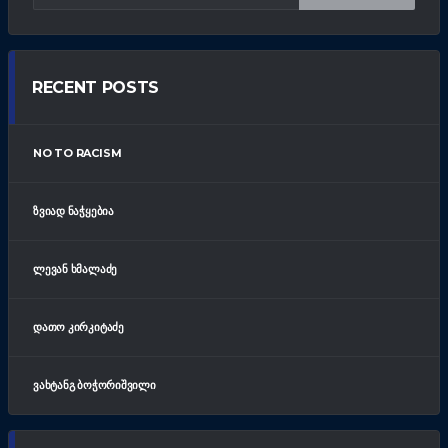
RECENT POSTS
NO TO RACISM
ᲖᲕᲘᲐᲓ ᲜᲐᲭᲧᲔᲑᲘᲐ
ᲚᲔᲕᲐᲜ ᲮᲛᲐᲚᲐᲫᲔ
ᲓᲐᲗᲝ ᲙᲘᲠᲙᲘᲢᲐᲫᲔ
ᲕᲐᲮᲢᲐᲜᲒ ᲑᲝᲭᲝᲠᲘᲨᲕᲘᲚᲘ