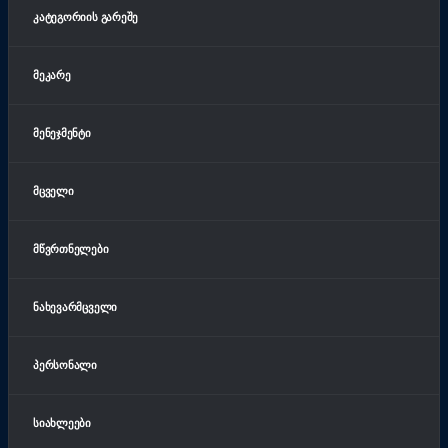
ᲙᲐᲢᲔᲒᲝᲠᲘᲘᲡ ᲒᲐᲠᲔᲨᲔ
ᲛᲔᲙᲐᲠᲔ
ᲛᲔᲜᲔᲯᲛᲔᲜᲢᲘ
ᲛᲪᲕᲔᲚᲘ
ᲛᲬᲕᲠᲗᲜᲔᲚᲔᲑᲘ
ᲜᲐᲮᲔᲕᲐᲠᲛᲪᲕᲔᲚᲘ
ᲞᲔᲠᲡᲝᲜᲐᲚᲘ
ᲡᲘᲐᲮᲚᲔᲔᲑᲘ