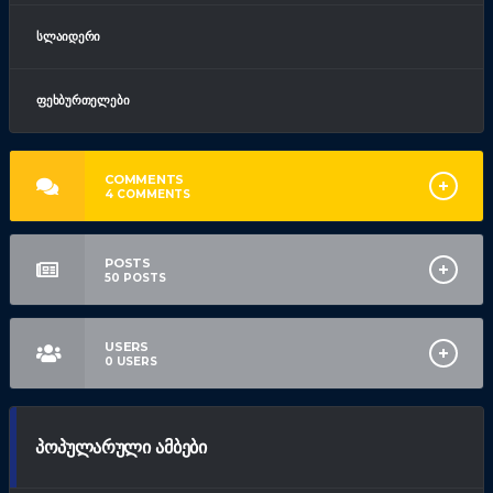
ᲡᲚᲐᲘᲓᲔᲠᲘ
ᲤᲔᲮᲑᲣᲠᲗᲔᲚᲔᲑᲘ
COMMENTS
4
COMMENTS
POSTS
50
POSTS
USERS
0
USERS
ᲞᲝᲞᲣᲚᲐᲠᲣᲚᲘ ᲐᲛᲑᲔᲑᲘ