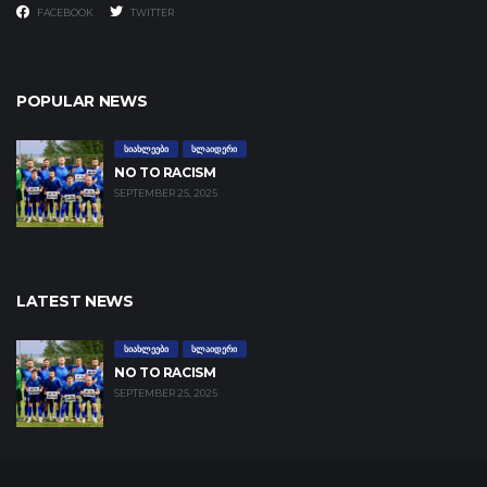
FACEBOOK
TWITTER
POPULAR NEWS
ᲡᲘᲐᲮᲚᲔᲔᲑᲘ
ᲡᲚᲐᲘᲓᲔᲠᲘ
NO TO RACISM
SEPTEMBER 25, 2025
LATEST NEWS
ᲡᲘᲐᲮᲚᲔᲔᲑᲘ
ᲡᲚᲐᲘᲓᲔᲠᲘ
NO TO RACISM
SEPTEMBER 25, 2025