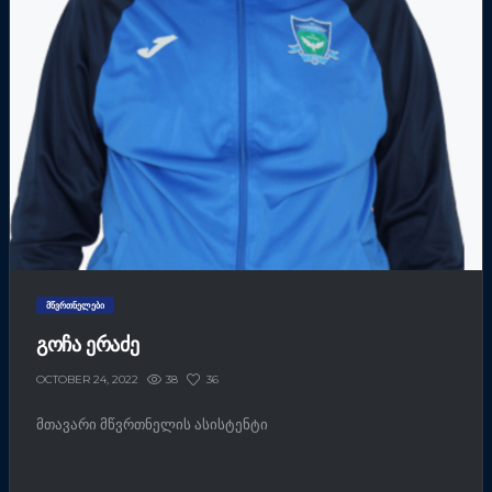
ᲛᲬᲕᲠᲗᲜᲔᲚᲔᲑᲘ
ᲒᲝᲩᲐ ᲔᲠᲐᲫᲔ
38
36
OCTOBER 24, 2022
მთავარი მწვრთნელის ასისტენტი