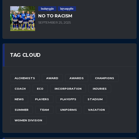
ᲡᲘᲐᲮᲚᲔᲔᲑᲘ
ᲡᲚᲐᲘᲓᲔᲠᲘ
NO TO RACISM
SEPTEMBER 25, 2025
TAG CLOUD
ALCHEMISTS
AWARD
AWARDS
CHAMPIONS
COACH
ECO
INCORPORATION
INJURIES
NEWS
PLAYERS
PLAYOFFS
STADIUM
SUMMER
TEAM
UNIFORMS
VACATION
WOMEN DIVISION