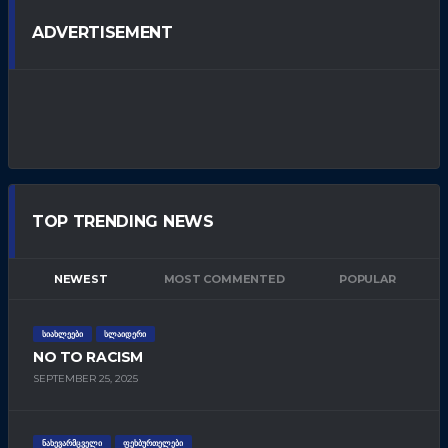
ADVERTISEMENT
TOP TRENDING NEWS
NEWEST
MOST COMMENTED
POPULAR
ᲡᲘᲐᲮᲚᲔᲔᲑᲘ
ᲡᲚᲐᲘᲓᲔᲠᲘ
NO TO RACISM
SEPTEMBER 25, 2025
ᲜᲐᲮᲔᲕᲐᲠᲛᲪᲕᲔᲚᲘ
ᲤᲔᲮᲑᲣᲠᲗᲔᲚᲔᲑᲘ