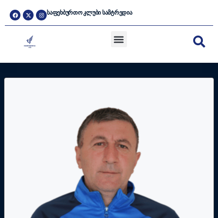
ᲡᲐᲤᲔᲮᲑᲣᲠᲗᲝ ᲙᲚᲣᲑᲘ ᲡᲐᲛᲢᲠᲔᲓᲘᲐ