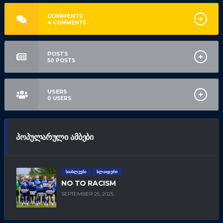
COMMENTS
4
COMMENTS
POSTS
50
POSTS
USERS
0
USERS
ᲞᲝᲞᲣᲚᲐᲠᲣᲚᲘ ᲐᲛᲑᲔᲑᲘ
ᲡᲘᲐᲮᲚᲔᲔᲑᲘ
ᲡᲚᲐᲘᲓᲔᲠᲘ
NO TO RACISM
SEPTEMBER 25, 2025