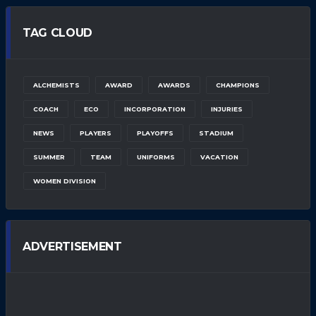
TAG CLOUD
ALCHEMISTS
AWARD
AWARDS
CHAMPIONS
COACH
ECO
INCORPORATION
INJURIES
NEWS
PLAYERS
PLAYOFFS
STADIUM
SUMMER
TEAM
UNIFORMS
VACATION
WOMEN DIVISION
ADVERTISEMENT