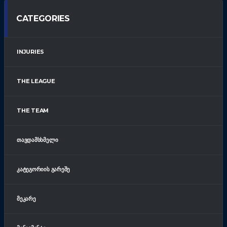
CATEGORIES
INJURIES
THE LEAGUE
THE TEAM
ᲗᲐᲕᲓᲐᲛᲡᲮᲛᲔᲚᲘ
ᲙᲐᲢᲔᲒᲝᲠᲘᲘᲡ ᲒᲐᲠᲔᲨᲔ
ᲛᲔᲙᲐᲠᲔ