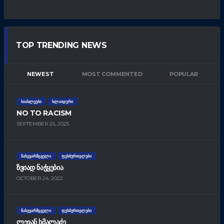
TOP TRENDING NEWS
NEWEST
MOST COMMENTED
POPULAR
ᲡᲘᲐᲮᲚᲔᲔᲑᲘ
ᲡᲚᲐᲘᲓᲔᲠᲘ
NO TO RACISM
SEPTEMBER 25, 2025
ᲜᲐᲮᲔᲕᲐᲠᲛᲪᲕᲔᲚᲘ
ᲤᲔᲮᲑᲣᲠᲗᲔᲚᲔᲑᲘ
ᲖᲕᲘᲐᲓ ᲜᲐᲭᲧᲔᲑᲘᲐ
OCTOBER 24, 2022
ᲜᲐᲮᲔᲕᲐᲠᲛᲪᲕᲔᲚᲘ
ᲤᲔᲮᲑᲣᲠᲗᲔᲚᲔᲑᲘ
ᲚᲔᲕᲐᲜ ᲮᲛᲐᲚᲐᲫᲔ