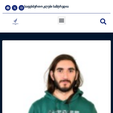
ᲡᲐᲤᲔᲮᲑᲣᲠᲗᲝ ᲙᲚᲣᲑᲘ ᲡᲐᲛᲢᲠᲔᲓᲘᲐ