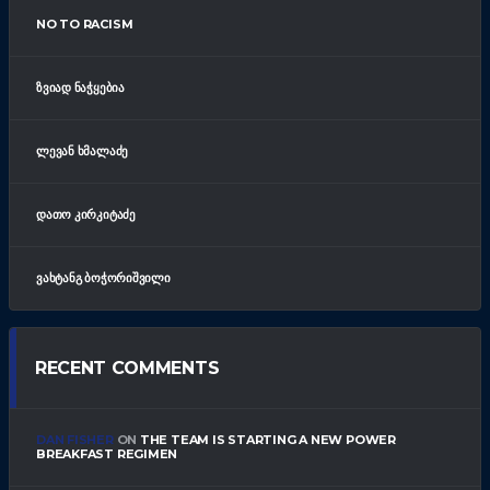
NO TO RACISM
ᲖᲕᲘᲐᲓ ᲜᲐᲭᲧᲔᲑᲘᲐ
ᲚᲔᲕᲐᲜ ᲮᲛᲐᲚᲐᲫᲔ
ᲓᲐᲗᲝ ᲙᲘᲠᲙᲘᲢᲐᲫᲔ
ᲕᲐᲮᲢᲐᲜᲒ ᲑᲝᲭᲝᲠᲘᲨᲕᲘᲚᲘ
RECENT COMMENTS
DAN FISHER
ON
THE TEAM IS STARTING A NEW POWER
BREAKFAST REGIMEN