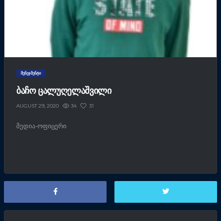
ᲛᲔᲜᲔᲯᲛᲔᲜᲢᲘ
ᲑᲐᲩᲝ ᲪᲐᲚᲣᲦᲔᲚᲐᲨᲕᲘᲚᲘ
34
31
AUGUST 29, 2020
მედია-ოფიცერი