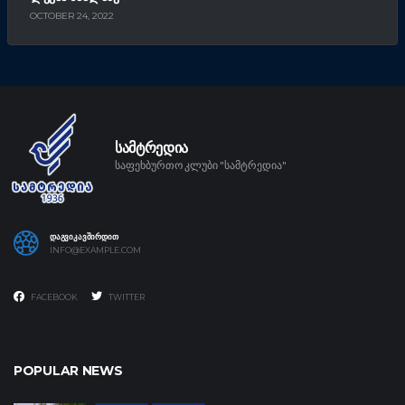
OCTOBER 24, 2022
ᲡᲐᲛᲢᲠᲔᲓᲘᲐ
საფეხბურთო კლუბი "სამტრედია"
ᲓᲐᲒᲕᲘᲙᲐᲕᲨᲘᲠᲓᲘᲗ
INFO@EXAMPLE.COM
FACEBOOK
TWITTER
POPULAR NEWS