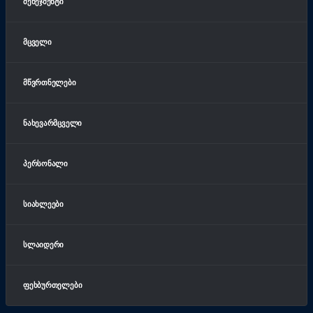
ᲛᲔᲜᲔᲯᲛᲔᲜᲢᲘ
ᲛᲪᲕᲔᲚᲘ
ᲛᲬᲕᲠᲗᲜᲔᲚᲔᲑᲘ
ᲜᲐᲮᲔᲕᲐᲠᲛᲪᲕᲔᲚᲘ
ᲞᲔᲠᲡᲝᲜᲐᲚᲘ
ᲡᲘᲐᲮᲚᲔᲔᲑᲘ
ᲡᲚᲐᲘᲓᲔᲠᲘ
ᲤᲔᲮᲑᲣᲠᲗᲔᲚᲔᲑᲘ