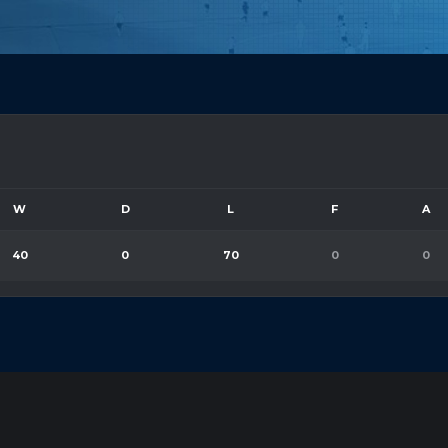
W
D
L
F
A
40
0
70
0
0