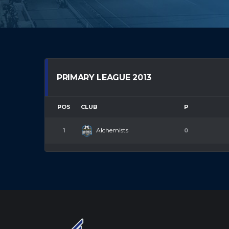
PRIMARY LEAGUE 2013
POS
CLUB
P
Alchemists
1
0