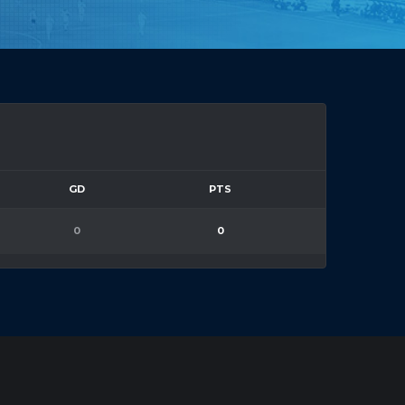
GD
PTS
0
0