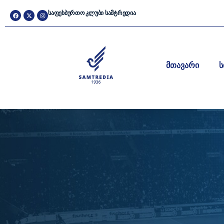
ᲡᲐᲤᲔᲮᲑᲣᲠᲗᲝ ᲙᲚᲣᲑᲘ ᲡᲐᲛᲢᲠᲔᲓᲘᲐ
მთავარი
ს