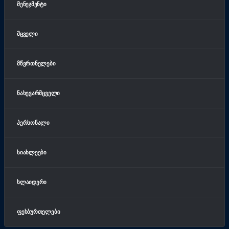
ᲛᲔᲜᲔᲯᲛᲔᲜᲢᲘ
ᲛᲪᲕᲔᲚᲘ
ᲛᲬᲕᲠᲗᲜᲔᲚᲔᲑᲘ
ᲜᲐᲮᲔᲕᲐᲠᲛᲪᲕᲔᲚᲘ
ᲞᲔᲠᲡᲝᲜᲐᲚᲘ
ᲡᲘᲐᲮᲚᲔᲔᲑᲘ
ᲡᲚᲐᲘᲓᲔᲠᲘ
ᲤᲔᲮᲑᲣᲠᲗᲔᲚᲔᲑᲘ